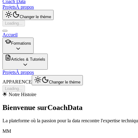
Coach Data
Projets
À propos
Changer le thème
Loading...
Accueil
Formations
Articles & Tutoriels
Projets
À propos
APPARENCE
Changer le thème
Loading...
🌟 Notre Histoire
Bienvenue sur
CoachData
La plateforme où la passion pour la data rencontre l'expertise techni
MM